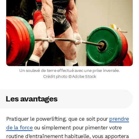
Un soulevé de terre effectué avec une prise inversée.
Crédit photo © Adobe Stock
Les avantages
WhatsApp
Telegram
Email
Pratiquer le powerlifting, que ce soit pour
prendre
de la force
ou simplement pour pimenter votre
routine d’entraînement habituelle, vous apportera
Facebook
X
LinkedIn