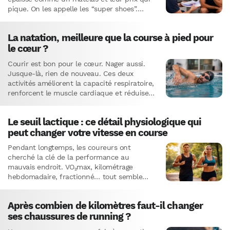
pique. On les appelle les “super shoes”.…
La natation, meilleure que la course à pied pour
le cœur ?
Courir est bon pour le cœur. Nager aussi.
Jusque-là, rien de nouveau. Ces deux
activités améliorent la capacité respiratoire,
renforcent le muscle cardiaque et réduisent
le risque de maladies cardiovasculaires.…
Le seuil lactique : ce détail physiologique qui
peut changer votre vitesse en course
Pendant longtemps, les coureurs ont
cherché la clé de la performance au
mauvais endroit. VO₂max, kilométrage
hebdomadaire, fractionné… tout semble
important.Pourtant, beaucoup d’entraîneurs
et physiologistes regardent aujourd’hui un
Après combien de kilomètres faut-il changer
autre indicateur.Un…
ses chaussures de running ?