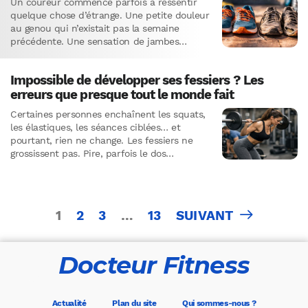
Un coureur commence parfois à ressentir
quelque chose d’étrange. Une petite douleur
au genou qui n’existait pas la semaine
précédente. Une sensation de jambes
lourdes sur un parcours pourtant facile.…
Impossible de développer ses fessiers ? Les
erreurs que presque tout le monde fait
Certaines personnes enchaînent les squats,
les élastiques, les séances ciblées… et
pourtant, rien ne change. Les fessiers ne
grossissent pas. Pire, parfois le dos
commence à faire mal.Le plus frustrant,…
Pagination
1
2
3
…
13
SUIVANT
des
publications
Docteur Fitness
Actualité
Plan du site
Qui sommes-nous ?