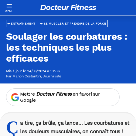
Docteur Fitness
ENTRAÎNEMENT
SE MUSCLER ET PRENDRE DE LA FORCE
Soulager les courbatures :
les techniques les plus
efficaces
Mis à jour le 24/06/2024 à 10h36
Par
Manon Costantini
, Journaliste
Mettre
Docteur Fitness
en favori sur
Google
Ç
a tire, ça brûle, ça lance… Les courbatures et
les douleurs musculaires, on connaît tous !