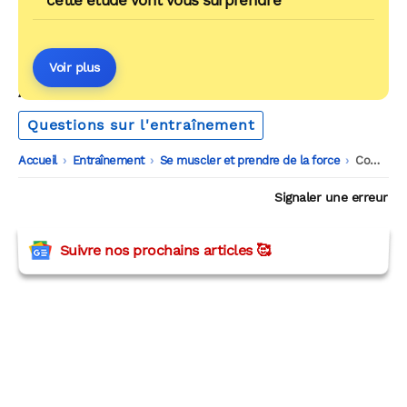
Voir plus
AUTOUR DU MÊME THÈME
Questions sur l'entraînement
Accueil
-
Entraînement
-
Se muscler et prendre de la force
-
Comment soulager les courbatures et les douleurs musculaires ?
Signaler une erreur
Suivre nos prochains articles 🥰