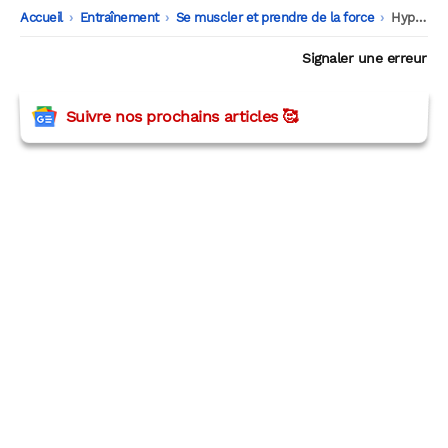
Accueil
-
Entraînement
-
Se muscler et prendre de la force
-
Hyperextensions ou hyperextensions inversées : quel est le meilleur pour la chaîne postérieure ?
Signaler une erreur
Suivre nos prochains articles 🥰