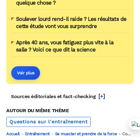
quelque chose ?
Soulever lourd rend-il raide ? Les résultats de
cette étude vont vous surprendre
Après 40 ans, vous fatiguez plus vite à la
salle ? Voici ce que dit la science
Voir plus
[
+
]
Sources éditoriales et fact-checking
AUTOUR DU MÊME THÈME
Questions sur l'entraînement
Accueil
-
Entraînement
-
Se muscler et prendre de la force
-
Comment s’entraîner deux fois par jour de manière efficace ?