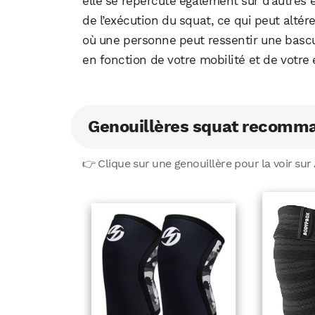
elle se répercute également sur d’autres
de l’exécution du squat, ce qui peut al
où une personne peut ressentir une bascu
en fonction de votre mobilité et de votr
Genouillères squat recomm
👉 Clique sur une genouillère pour la voir su