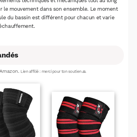
 éléments techniques et mécaniques tout au long
Facebook
X
LinkedIn
térer le mouvement dans son ensemble. Le moment
le du bassin est différent pour chacun et varie
e échauffement.
andés
r Amazon.
Lien affilié : merci pour ton soutien 🙏