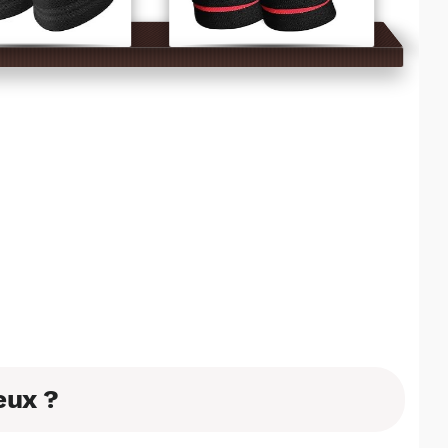
eux ?