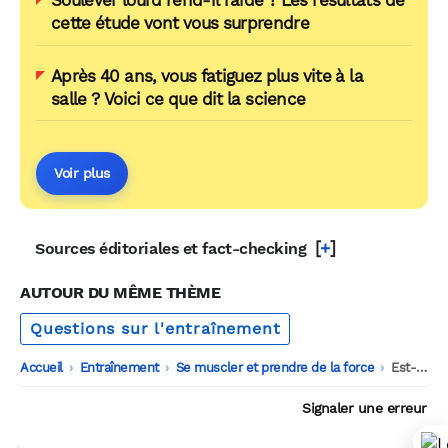
Soulever lourd rend-il raide ? Les résultats de
cette étude vont vous surprendre
Après 40 ans, vous fatiguez plus vite à la
salle ? Voici ce que dit la science
Voir plus
[
+
]
Sources éditoriales et fact-checking
AUTOUR DU MÊME THÈME
Questions sur l'entraînement
Accueil
-
Entraînement
-
Se muscler et prendre de la force
-
Est-ce que la musculation arrête la croissance ?
Signaler une erreur