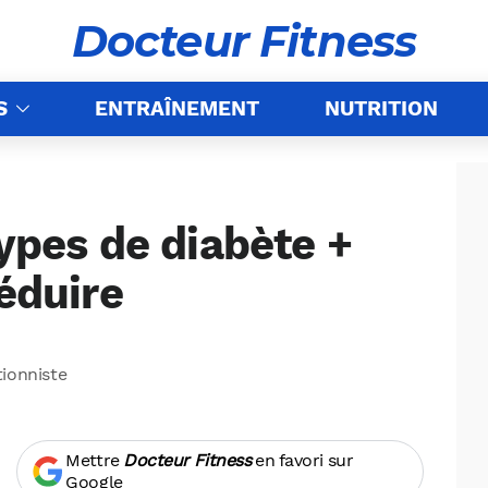
Docteur Fitness
S
ENTRAÎNEMENT
NUTRITION
types de diabète +
réduire
tionniste
Mettre
Docteur Fitness
en favori sur
Google