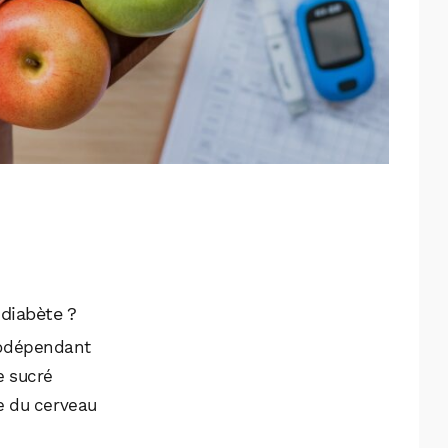
 diabète ?
nodépendant
e sucré
e du cerveau