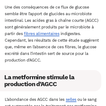
Une des conséquences de ce flux de glucose
semble être l’apport de glucides au microbiote
intestinal. Les acides gras à chaîne courte (AGCC)
sont généralement produits par le microbiote à
partir des
fibres alimentaires
indigestes.
Cependant, les résultats de cette étude suggèrent
que, même en l’absence de ces fibres, le glucose
excrété dans l’intestin sert de source pour la
production d’AGCC.
La metformine stimule la
WhatsApp
Telegram
Email
production d’AGCC
Facebook
X
LinkedIn
L’abondance des AGCC dans les
selles
ou le sang
est augmentée par le traitement par metformine.