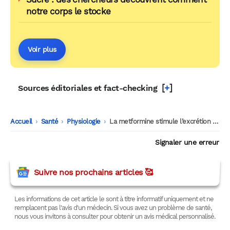
notre corps le stocke
Voir plus
[
+
]
Sources éditoriales et fact-checking
Accueil
-
Santé
-
Physiologie
-
La metformine stimule l’excrétion de glucose dans l’intestin, alimentant le microbiote intestinal
Signaler une erreur
Suivre nos prochains articles 🥰
Les informations de cet article le sont à titre informatif uniquement et ne
remplacent pas l'avis d'un médecin. Si vous avez un problème de santé,
nous vous invitons à consulter pour obtenir un avis médical personnalisé.