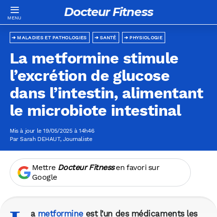
Docteur Fitness
MALADIES ET PATHOLOGIES
SANTÉ
PHYSIOLOGIE
La metformine stimule
l’excrétion de glucose
dans l’intestin, alimentant
le microbiote intestinal
Mis à jour le 19/05/2025 à 14h46
Par
Sarah DEHAUT
, Journaliste
Mettre
Docteur Fitness
en favori sur
Google
a
metformine
est l’un des médicaments les