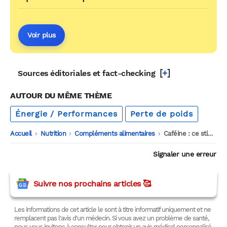
Voir plus
[
+
]
Sources éditoriales et fact-checking
AUTOUR DU MÊME THÈME
Énergie / Performances
Perte de poids
Accueil
-
Nutrition
-
Compléments alimentaires
-
Caféine : ce stimulant est-il aussi un coupe-faim efficace ?
Signaler une erreur
Suivre nos prochains articles 🥰
Les informations de cet article le sont à titre informatif uniquement et ne
remplacent pas l'avis d'un médecin. Si vous avez un problème de santé,
nous vous invitons à consulter pour obtenir un avis médical personnalisé.