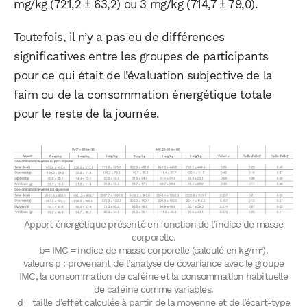
mg/kg (721,2 ± 63,2) ou 3 mg/kg (714,7 ± 79,0).
Toutefois, il n’y a pas eu de différences
significatives entre les groupes de participants
pour ce qui était de l’évaluation subjective de la
faim ou de la consommation énergétique totale
pour le reste de la journée.
Apport énergétique présenté en fonction de l’indice de masse
WhatsApp
Telegram
Email
corporelle.
b= IMC = indice de masse corporelle (calculé en kg/m²).
valeurs p : provenant de l’analyse de covariance avec le groupe
IMC, la consommation de caféine et la consommation habituelle
de caféine comme variables.
Facebook
X
LinkedIn
d = taille d’effet calculée à partir de la moyenne et de l’écart-type