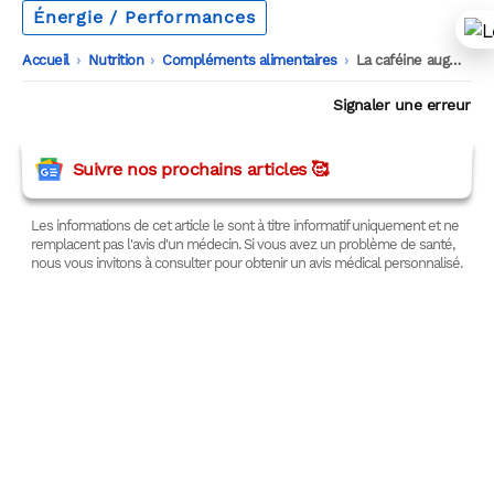
Énergie / Performances
Accueil
-
Nutrition
-
Compléments alimentaires
-
La caféine augmente-t-elle la force musculaire ?
Signaler une erreur
Suivre nos prochains articles 🥰
Les informations de cet article le sont à titre informatif uniquement et ne
remplacent pas l'avis d'un médecin. Si vous avez un problème de santé,
nous vous invitons à consulter pour obtenir un avis médical personnalisé.