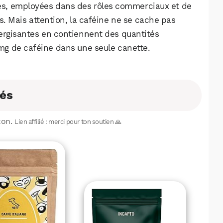
mes, employées dans des rôles commerciaux et de
s. Mais attention, la caféine ne se cache pas
ergisantes en contiennent des quantités
mg de caféine dans une seule canette.
és
zon.
Lien affilié : merci pour ton soutien 🙏
WhatsApp
Telegram
Email
Facebook
X
LinkedIn