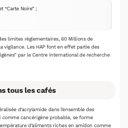
t “Carte Noire” ;
es limites réglementaires, 60 Millions de
vigilance. Les HAP font en effet partie des
gènes” par le Centre international de recherche
WhatsApp
Telegram
Email
s tous les cafés
Facebook
X
LinkedIn
éralisée d’acrylamide dans l’ensemble des
ssi comme cancérigène probable, se forme
e température d’aliments riches en amidon comme