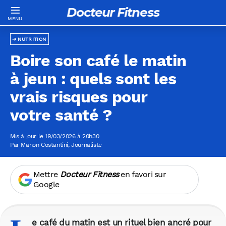
Docteur Fitness
NUTRITION
Boire son café le matin
à jeun : quels sont les
vrais risques pour
votre santé ?
Mis à jour le 19/03/2026 à 20h30
Par
Manon Costantini
, Journaliste
Mettre
Docteur Fitness
en favori sur
Google
e café du matin est un rituel bien ancré pour