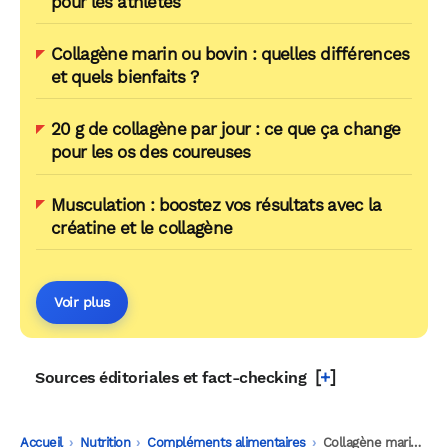
pour les athlètes
Collagène marin ou bovin : quelles différences
et quels bienfaits ?
20 g de collagène par jour : ce que ça change
pour les os des coureuses
Musculation : boostez vos résultats avec la
créatine et le collagène
Voir plus
[
+
]
Sources éditoriales et fact-checking
Accueil
-
Nutrition
-
Compléments alimentaires
-
Collagène marin : l’allié pour vos cheveux, peau et ongles