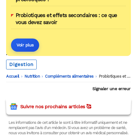
Probiotiques et effets secondaires : ce que
vous devez savoir
Voir plus
AUTOUR DU MÊME THÈME
Digestion
Accueil
-
Nutrition
-
Compléments alimentaires
-
Probiotiques et santé de l’enfant : le guide complet
Signaler une erreur
Suivre nos prochains articles 🥰
Les informations de cet article le sont à titre informatif uniquement et ne
remplacent pas l'avis d'un médecin. Si vous avez un problème de santé,
nous vous invitons à consulter pour obtenir un avis médical personnalisé.