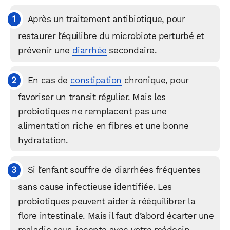
Après un traitement antibiotique, pour
restaurer l’équilibre du microbiote perturbé et
prévenir une
diarrhée
secondaire.
En cas de
constipation
chronique, pour
favoriser un transit régulier. Mais les
probiotiques ne remplacent pas une
alimentation riche en fibres et une bonne
hydratation.
Si l’enfant souffre de diarrhées fréquentes
WhatsApp
Telegram
Email
sans cause infectieuse identifiée. Les
probiotiques peuvent aider à rééquilibrer la
flore intestinale. Mais il faut d’abord écarter une
Facebook
X
LinkedIn
maladie sous-jacente avec votre médecin.