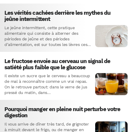
automatisme. On…
Les vérités cachées derrière les mythes du
jeûne intermittent
Le jeûne intermittent, cette pratique
alimentaire qui consiste à alterner des
périodes de jeûne et des périodes
d’alimentation, est sur toutes les lèvres ces
derniers temps. Mais attention, avec la…
Le fructose envoie au cerveau un signal de
satiété plus faible que le glucose
Il existe un sucre que le cerveau a beaucoup
de mal à reconnaître comme un vrai repas.
On le retrouve partout: dans le verre de jus
pressé du matin, dans…
Pourquoi manger en pleine nuit perturbe votre
digestion
Il vous arrive de dîner très tard, de grignoter
à minuit devant le frigo, ou de manger en