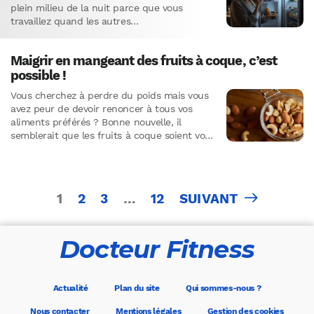
plein milieu de la nuit parce que vous
travaillez quand les autres…
Maigrir en mangeant des fruits à coque, c’est
possible !
Vous cherchez à perdre du poids mais vous
avez peur de devoir renoncer à tous vos
aliments préférés ? Bonne nouvelle, il
semblerait que les fruits à coque soient vos
meilleurs…
Pagination
1
2
3
…
12
SUIVANT
des
publications
Docteur Fitness
Actualité
Plan du site
Qui sommes-nous ?
Nous contacter
Mentions légales
Gestion des cookies