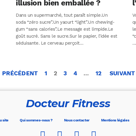
illusion bien emballée ?
l
Dans un supermarché, tout paraît simple.Un
V
soda “zéro sucre”.Un yaourt “light”.Un chewing-
q
gum “sans calories”.Le message est limpide.Le
l
goût sucré. Sans le sucre.Sur le papier, l’idée est
“
séduisante. Le cerveau perçoit…
Pagination
PRÉCÉDENT
1
2
3
4
…
12
SUIVANT
des
publications
Docteur Fitness
u site
Qui sommes-nous ?
Nous contacter
Mentions légales