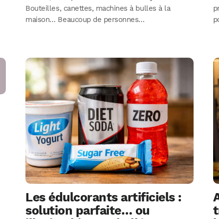
Bouteilles, canettes, machines à bulles à la
p
maison… Beaucoup de personnes…
p
Les édulcorants artificiels :
A
solution parfaite… ou
t