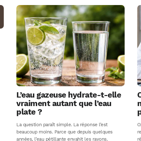
e
L’eau gazeuse hydrate-t-elle
O
vraiment autant que l’eau
m
plate ?
p
La question paraît simple. La réponse l’est
O
beaucoup moins. Parce que depuis quelques
r
années, l’eau pétillante envahit les rayons.
r