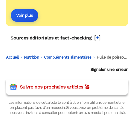
Voir plus
[
+
]
Sources éditoriales et fact-checking
Accueil
-
Nutrition
-
Compléments alimentaires
-
Huile de poisson : une nouvelle étude remet en cause ses effets sur le cerveau
Signaler une erreur
Suivre nos prochains articles 🥰
Les informations de cet article le sont à titre informatif uniquement et ne
remplacent pas l'avis d'un médecin. Si vous avez un problème de santé,
nous vous invitons à consulter pour obtenir un avis médical personnalisé.