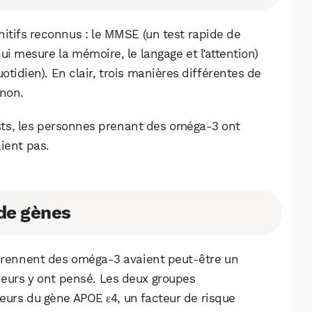
Facebook
X
LinkedIn
nitifs reconnus : le MMSE (un test rapide de
ui mesure la mémoire, le langage et l’attention)
otidien). En clair, trois manières différentes de
 non.
tests, les personnes prenant des oméga-3 ont
aient pas.
 de gènes
 prennent des oméga-3 avaient peut-être un
cheurs y ont pensé. Les deux groupes
urs du gène APOE ε4, un facteur de risque