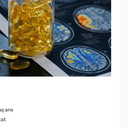
nq ans
tat