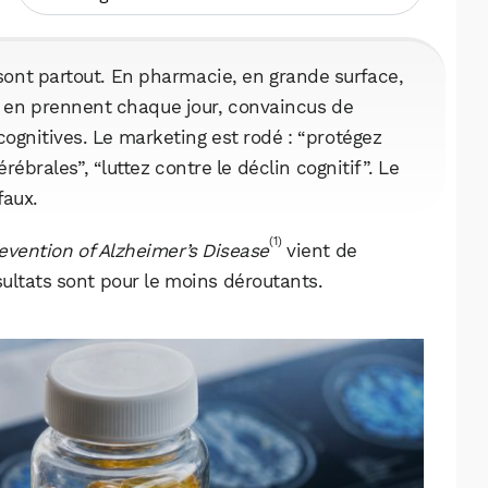
nt partout. En pharmacie, en grande surface,
rs en prennent chaque jour, convaincus de
cognitives. Le marketing est rodé : “protégez
ébrales”, “luttez contre le déclin cognitif”. Le
faux.
(1)
evention of Alzheimer’s Disease
vient de
sultats sont pour le moins déroutants.