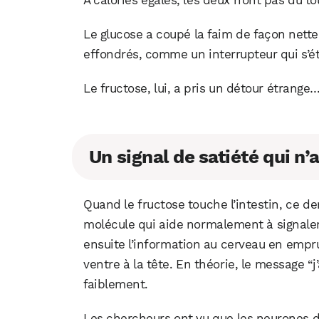
À calories égales, les deux n’ont pas du t
Le glucose a coupé la faim de façon nett
effondrés, comme un interrupteur qui s’ét
Le fructose, lui, a pris un détour étrange
Un signal de satiété qui n’
Quand le fructose touche l’intestin, ce d
molécule qui aide normalement à signale
ensuite l’information au cerveau en emprun
ventre à la tête. En théorie, le message “j’
faiblement.
Les chercheurs ont vu que les neurones de