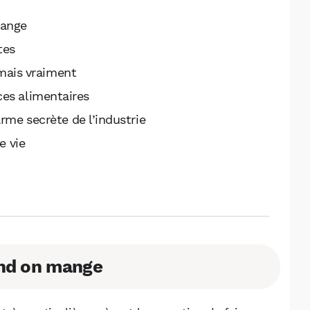
mange
tes
amais vraiment
nces alimentaires
arme secrète de l’industrie
e vie
and on mange