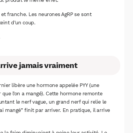
out produit le même effet.
e et franche. Les neurones AgRP se sont
eint d’un coup.
…
arrive jamais vraiment
ernier libère une hormone appelée PYY (une
r que l’on a mangé). Cette hormone remonte
tant le nerf vague, un grand nerf qui relie le
ai mangé” finit par arriver. En pratique, il arrive
 la faim diminuaient à peine leur activité. Le