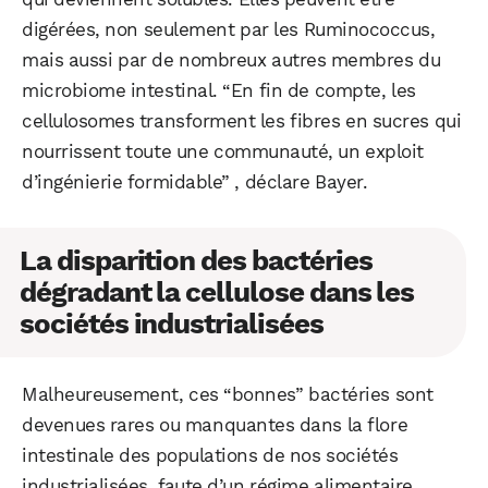
WhatsApp
Telegram
Email
digérées, non seulement par les Ruminococcus,
mais aussi par de nombreux autres membres du
microbiome intestinal. “En fin de compte, les
Facebook
X
LinkedIn
cellulosomes transforment les fibres en sucres qui
nourrissent toute une communauté, un exploit
d’ingénierie formidable” , déclare Bayer.
La disparition des bactéries
dégradant la cellulose dans les
sociétés industrialisées
Malheureusement, ces “bonnes” bactéries sont
devenues rares ou manquantes dans la flore
intestinale des populations de nos sociétés
industrialisées, faute d’un régime alimentaire