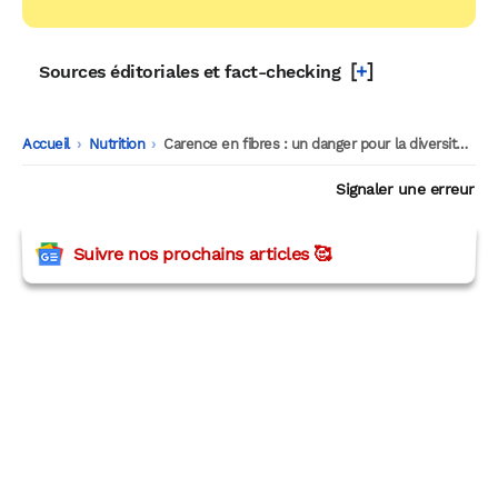
[
+
]
Sources éditoriales et fact-checking
Accueil
-
Nutrition
-
Carence en fibres : un danger pour la diversité du microbiote intestinal
Signaler une erreur
Suivre nos prochains articles 🥰