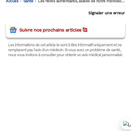
Accueil
-
Santé
-
Les fibres alimentaires, alliées de notre microbiote intestinal contre les allergies
Signaler une erreur
Suivre nos prochains articles 🥰
Les informations de cet article le sont à titre informatif uniquement et ne
remplacent pas l'avis d'un médecin. Si vous avez un problème de santé,
nous vous invitons à consulter pour obtenir un avis médical personnalisé.