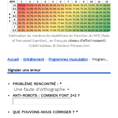
Estimation du nombre de répétitions en fonction du RPE (Rate
of Perceived Exertion) , en français
niveau d’effort ressenti
.
Crédit tableau © Docteur-fitness.com
Accueil
-
Entraînement
-
Programmes musculation
-
Programme musculation débutant sur 4 jours
Signaler une erreur
PROBLÈME RENCONTRÉ :
*
ANTI-ROBOTS : COMBIEN FONT 2+2 ?
QUE POUVONS-NOUS CORRIGER ?
*