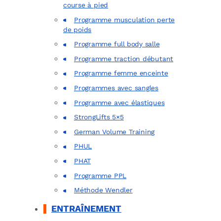
course à pied
Programme musculation perte
de poids
Programme full body salle
Programme traction débutant
Programme femme enceinte
Programmes avec sangles
Programme avec élastiques
StrongLifts 5×5
German Volume Training
PHUL
PHAT
Programme PPL
Méthode Wendler
ENTRAÎNEMENT