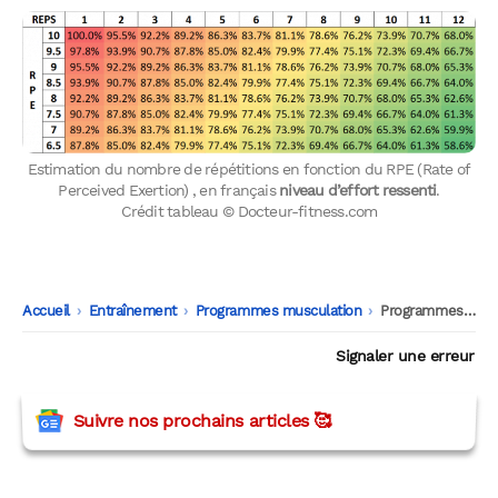
Estimation du nombre de répétitions en fonction du RPE (Rate of
Perceived Exertion) , en français
niveau d’effort ressenti
.
Crédit tableau © Docteur-fitness.com
Accueil
-
Entraînement
-
Programmes musculation
-
Programmes pour se muscler les épaules
Signaler une erreur
Suivre nos prochains articles 🥰