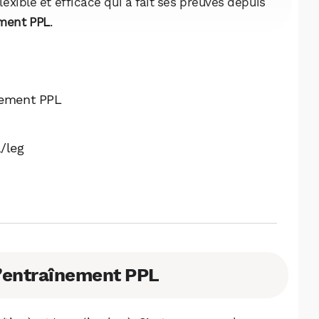
xible et efficace qui a fait ses preuves depuis
ment PPL
.
nement PPL
/leg
’entraînement PPL