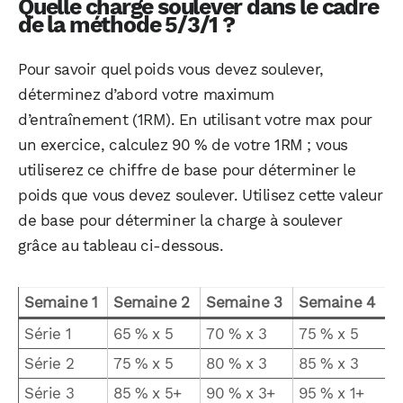
Quelle charge soulever dans le cadre
de la méthode 5/3/1 ?
Pour savoir quel poids vous devez soulever,
déterminez d’abord votre maximum
d’entraînement (1RM). En utilisant votre max pour
un exercice, calculez 90 % de votre 1RM ; vous
utiliserez ce chiffre de base pour déterminer le
poids que vous devez soulever. Utilisez cette valeur
de base pour déterminer la charge à soulever
grâce au tableau ci-dessous.
Semaine 1
Semaine 2
Semaine 3
Semaine 4
Série 1
65 % x 5
70 % x 3
75 % x 5
Série 2
75 % x 5
80 % x 3
85 % x 3
Série 3
85 % x 5+
90 % x 3+
95 % x 1+