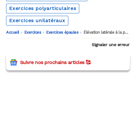
Exercices polyarticulaires
Exercices unilatéraux
Accueil
-
Exercices
-
Exercices épaules
-
Élévation latérale à la poulie en inclinaison
Signaler une erreur
Suivre nos prochains articles 🥰