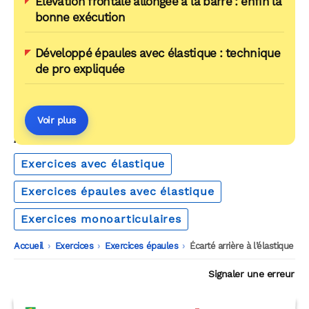
Élévation frontale allongée à la barre : enfin la
bonne exécution
Développé épaules avec élastique : technique
de pro expliquée
Voir plus
AUTOUR DU MÊME THÈME
Exercices avec élastique
Exercices épaules avec élastique
Exercices monoarticulaires
Accueil
-
Exercices
-
Exercices épaules
-
Écarté arrière à l’élastique
Signaler une erreur