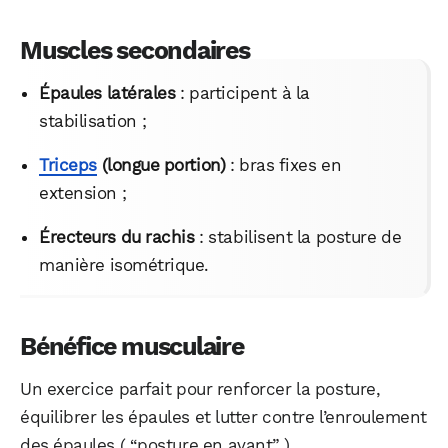
Muscles secondaires
Épaules latérales
: participent à la
stabilisation ;
Triceps
(longue portion)
: bras fixes en
extension ;
Érecteurs du rachis
: stabilisent la posture de
manière isométrique.
Bénéfice musculaire
WhatsApp
Telegram
Email
Un exercice parfait pour renforcer la posture,
équilibrer les épaules et lutter contre l’enroulement
Facebook
X
LinkedIn
des épaules ( “posture en avant” ).