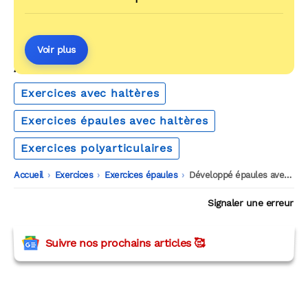
Voir plus
AUTOUR DU MÊME THÈME
Exercices avec haltères
Exercices épaules avec haltères
Exercices polyarticulaires
Accueil
-
Exercices
-
Exercices épaules
-
Développé épaules avec haltères
Signaler une erreur
Suivre nos prochains articles 🥰