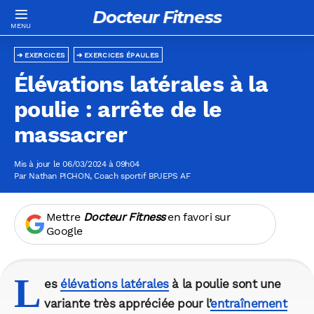
Docteur Fitness
EXERCICES
EXERCICES ÉPAULES
Élévations latérales à la
poulie : arrête de le
massacrer
Mis à jour le 06/03/2024 à 09h04
Par
Nathan PICHON
, Coach sportif BPJEPS AF
Mettre
Docteur Fitness
en favori sur
Google
L
es
élévations latérales
à la poulie sont une
variante très appréciée pour l’
entraînement