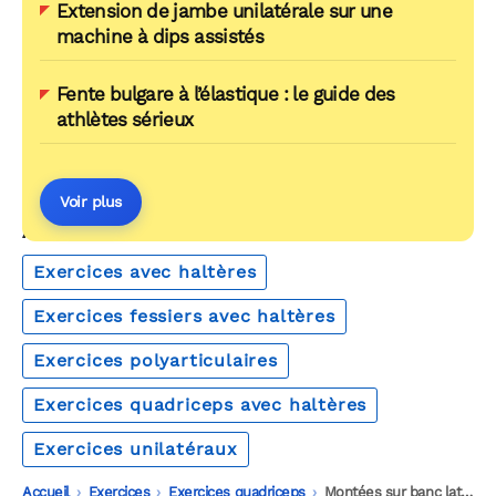
Extension de jambe unilatérale sur une
machine à dips assistés
Fente bulgare à l’élastique : le guide des
athlètes sérieux
Voir plus
AUTOUR DU MÊME THÈME
Exercices avec haltères
Exercices fessiers avec haltères
Exercices polyarticulaires
Exercices quadriceps avec haltères
Exercices unilatéraux
Accueil
-
Exercices
-
Exercices quadriceps
-
Montées sur banc latérales avec haltères