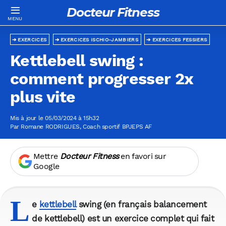
Docteur Fitness
EXERCICES
EXERCICES ISCHIO-JAMBIERS
EXERCICES FESSIERS
Kettlebell swing :
comment progresser 2x
plus vite
Mis à jour le 05/03/2024 à 15h32
Par
Romane RODRIGUES
, Coach sportif BPJEPS AF
Mettre
Docteur Fitness
en favori sur
Google
L
e
kettlebell
swing
(en français balancement
de kettlebell) est un exercice complet qui fait