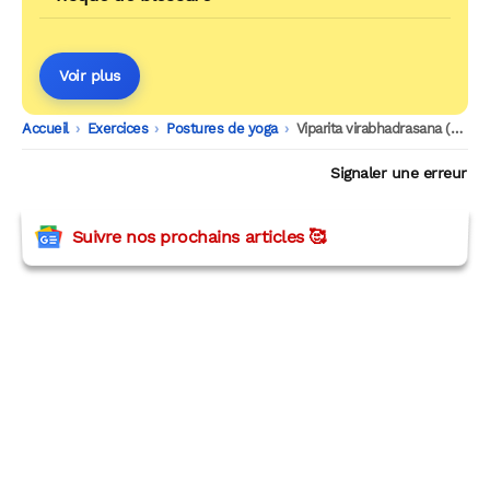
Voir plus
Accueil
-
Exercices
-
Postures de yoga
-
Viparita virabhadrasana (posture du guerrier inversé)
Signaler une erreur
Suivre nos prochains articles 🥰