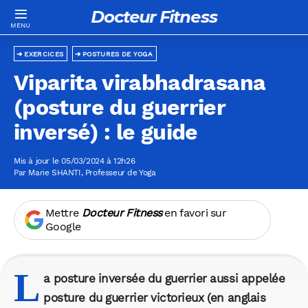
Docteur Fitness
EXERCICES
POSTURES DE YOGA
Viparita virabhadrasana
(posture du guerrier
inversé) : le guide
Mis à jour le 05/03/2024 à 12h26
Par
Marie SHANTI
, Professeur de Yoga
Mettre
Docteur Fitness
en favori sur
Google
L
a posture inversée du guerrier aussi appelée
posture du guerrier victorieux (en anglais