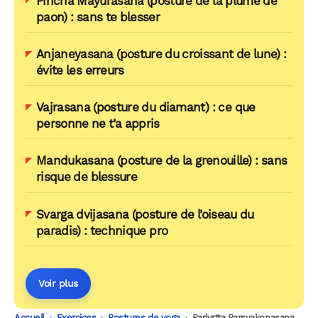
Pincha Mayurasana (posture de la plume de
paon) : sans te blesser
Anjaneyasana (posture du croissant de lune) :
évite les erreurs
Vajrasana (posture du diamant) : ce que
personne ne t’a appris
Mandukasana (posture de la grenouille) : sans
risque de blessure
Svarga dvijasana (posture de l’oiseau du
paradis) : technique pro
Voir plus
Accueil
-
Exercices
-
Postures de yoga
-
Parivrtta Parsvakonasana (posture du grand angle étendu retourné)