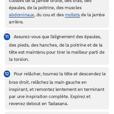
cuisses de la jambe droite, des bras, des
épaules, de la poitrine, des muscles
abdominaux
, du cou et des
mollets
de la jambe
arrière.
Assurez-vous que l’alignement des épaules,
des pieds, des hanches, de la poitrine et de la
WhatsApp
Telegram
Email
tête est maintenu pour tirer le meilleur parti de
la torsion.
Facebook
X
LinkedIn
Pour relâcher, tournez la tête et descendez le
bras droit, relâchez la main gauche en
inspirant, et remontez lentement en terminant
par une inspiration complète. Expirez et
revenez debout en Tadasana.