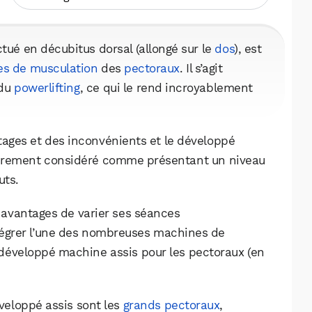
ctué en décubitus dorsal (allongé sur le
dos
), est
es de musculation
des
pectoraux
. Il s’agit
 du
powerlifting
, ce qui le rend incroyablement
ntages et des inconvénients et le développé
otoirement considéré comme présentant un niveau
uts.
s avantages de varier ses séances
ntégrer l’une des nombreuses machines de
développé machine assis pour les pectoraux (en
eloppé assis sont les
grands pectoraux
,