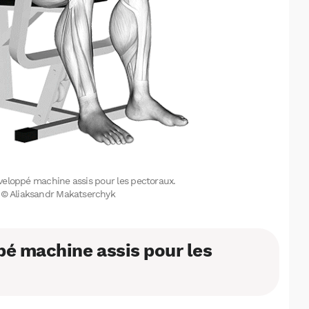
Facebook
X
LinkedIn
éveloppé machine assis pour les pectoraux.
on © Aliaksandr Makatserchyk
é machine assis pour les