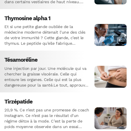
dans certains vestiaires de haut niveau.
Sermoréline. Cinq syllabes…
Thymosine alpha 1
Et si une petite glande oubliée de la
médecine moderne détenait l’une des clés
de votre immunité ? Cette glande, c’est le
thymus. Le peptide qu’elle fabrique
naturellement s’appelle la thymosine…
Tésamoréline
Une injection par jour. Une molécule qui va
chercher la graisse viscérale. Celle qui
entoure les organes. Celle qui est la plus
dangereuse pour la santé.Le tout, approuvé
par la…
Tirzépatide
20,9 %. Ce n’est pas une promesse de coach
Instagram. Ce n’est pas le résultat d’un
régime détox à la mode. C’est la perte de
poids moyenne observée dans un essai…