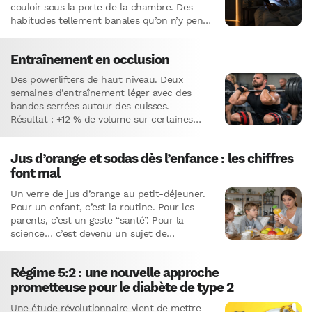
couloir sous la porte de la chambre. Des
habitudes tellement banales qu’on n’y pense
même…
Entraînement en occlusion
Des powerlifters de haut niveau. Deux
semaines d’entraînement léger avec des
bandes serrées autour des cuisses.
Résultat : +12 % de volume sur certaines
fibres musculaires. Plus que ce qu’un
entraînement lourd…
Jus d’orange et sodas dès l’enfance : les chiffres
font mal
Un verre de jus d’orange au petit-déjeuner.
Pour un enfant, c’est la routine. Pour les
parents, c’est un geste “santé”. Pour la
science… c’est devenu un sujet de
préoccupation majeur.Une…
Régime 5:2 : une nouvelle approche
prometteuse pour le diabète de type 2
Une étude révolutionnaire vient de mettre