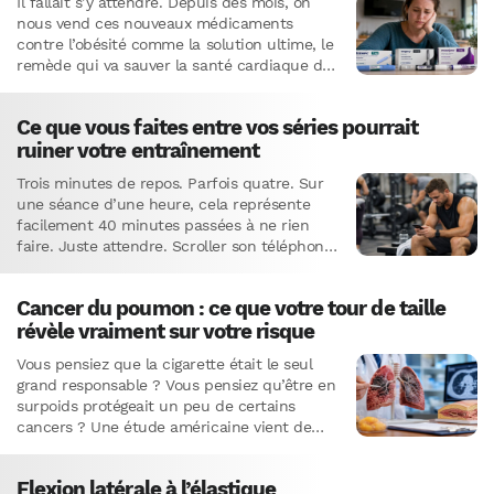
Il fallait s’y attendre. Depuis des mois, on
nous vend ces nouveaux médicaments
contre l’obésité comme la solution ultime, le
remède qui va sauver la santé cardiaque de
millions de…
Ce que vous faites entre vos séries pourrait
ruiner votre entraînement
Trois minutes de repos. Parfois quatre. Sur
une séance d’une heure, cela représente
facilement 40 minutes passées à ne rien
faire. Juste attendre. Scroller son téléphone.
Regarder le plafond.Et si…
Cancer du poumon : ce que votre tour de taille
révèle vraiment sur votre risque
Vous pensiez que la cigarette était le seul
grand responsable ? Vous pensiez qu’être en
surpoids protégeait un peu de certains
cancers ? Une étude américaine vient de
retourner ces certitudes comme…
Flexion latérale à l’élastique