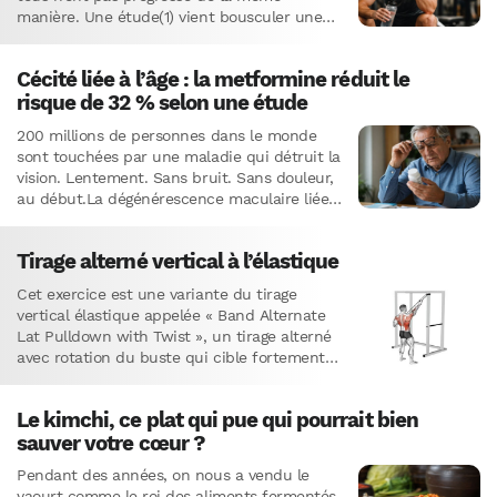
manière. Une étude(1) vient bousculer une
idée reçue : la périodisation…
Cécité liée à l’âge : la metformine réduit le
risque de 32 % selon une étude
200 millions de personnes dans le monde
sont touchées par une maladie qui détruit la
vision. Lentement. Sans bruit. Sans douleur,
au début.La dégénérescence maculaire liée
à l’âge (DMLA) est…
Tirage alterné vertical à l’élastique
Cet exercice est une variante du tirage
vertical élastique appelée « Band Alternate
Lat Pulldown with Twist », un tirage alterné
avec rotation du buste qui cible fortement
le grand dorsal tout…
Le kimchi, ce plat qui pue qui pourrait bien
sauver votre cœur ?
Pendant des années, on nous a vendu le
yaourt comme le roi des aliments fermentés.