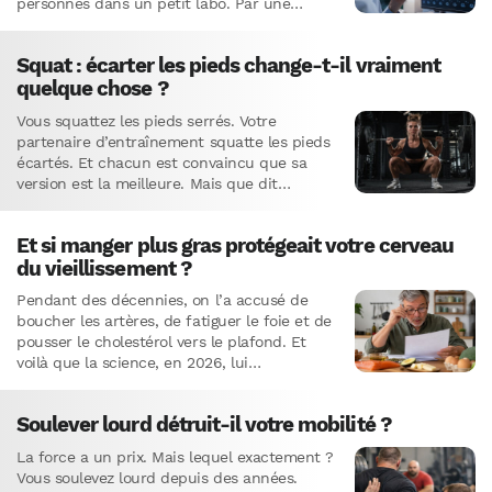
personnes dans un petit labo. Par une…
Squat : écarter les pieds change-t-il vraiment
quelque chose ?
Vous squattez les pieds serrés. Votre
partenaire d’entraînement squatte les pieds
écartés. Et chacun est convaincu que sa
version est la meilleure. Mais que dit
réellement la science sur ce…
Et si manger plus gras protégeait votre cerveau
du vieillissement ?
Pendant des décennies, on l’a accusé de
boucher les artères, de fatiguer le foie et de
pousser le cholestérol vers le plafond. Et
voilà que la science, en 2026, lui…
Soulever lourd détruit-il votre mobilité ?
La force a un prix. Mais lequel exactement ?
Vous soulevez lourd depuis des années.