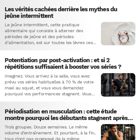
Les vérités cachées derrière les mythes du
jeûne intermittent
Le jeûne intermittent, cette pratique
alimentaire qui consiste à alterner des
périodes de jeûne et des périodes
d’alimentation, est sur toutes les lèvres ces
derniers temps. Mais attention, avec la…
Potentiation par post-activation : et si 2
répétitions suffisaient à booster vos séries ?
Imaginez. Vous arrivez à la salle, vous avez
prévu vos séries habituelles à 70 % de votre
maxi au squat, et vous vous demandez
pourquoi vos performances stagnent. Vous
suivez le…
Périodisation en musculation : cette étude
montre pourquoi les débutants stagnent après 6
semaines
Trois groupes. Douze semaines. Le même
volume d’entraînement. Et pourtant, à la fin,
tous n’ont pas progressé de la même