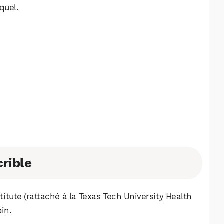
Facebook
X
LinkedIn
 quel.
crible
tute (rattaché à la Texas Tech University Health
oin.