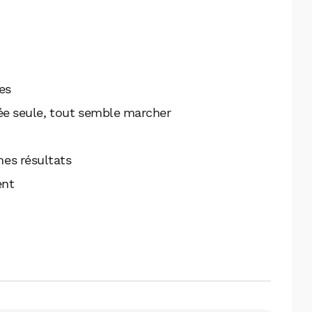
es
ée seule, tout semble marcher
es résultats
ent