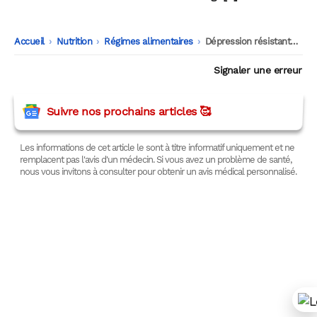
Accueil
-
Nutrition
-
Régimes alimentaires
-
Dépression résistante : ce régime montre des résultats surprenants
Signaler une erreur
Suivre nos prochains articles 🥰
Les informations de cet article le sont à titre informatif uniquement et ne
remplacent pas l'avis d'un médecin. Si vous avez un problème de santé,
nous vous invitons à consulter pour obtenir un avis médical personnalisé.