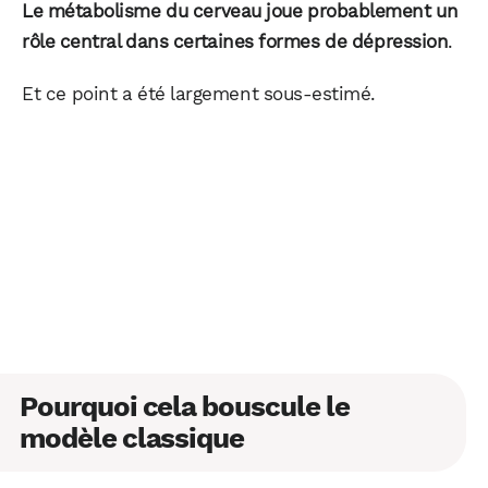
Le métabolisme du cerveau joue probablement un
WhatsApp
Telegram
Email
rôle central dans certaines formes de dépression
.
Et ce point a été largement sous-estimé.
Facebook
X
LinkedIn
Pourquoi cela bouscule le
modèle classique