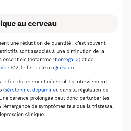
Facebook
X
LinkedIn
orique au cerveau
ent une réduction de quantité : c’est souvent
strictifs sont associés à une diminution de la
as essentiels (notamment
oméga-3
) et de
mine
B12, le fer ou le
magnésium
.
s le fonctionnement cérébral. Ils interviennent
 (
sérotonine
,
dopamine
), dans la régulation de
. Une carence prolongée peut donc perturber les
à l’émergence de symptômes tels que la tristesse,
 dépression clinique.