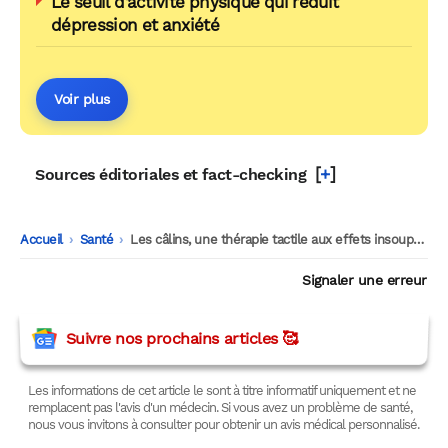
Le seuil d’activité physique qui réduit
dépression et anxiété
Voir plus
[
+
]
Sources éditoriales et fact-checking
Accueil
-
Santé
-
Les câlins, une thérapie tactile aux effets insoupçonnés sur la santé
Signaler une erreur
Suivre nos prochains articles 🥰
Les informations de cet article le sont à titre informatif uniquement et ne
remplacent pas l'avis d'un médecin. Si vous avez un problème de santé,
nous vous invitons à consulter pour obtenir un avis médical personnalisé.