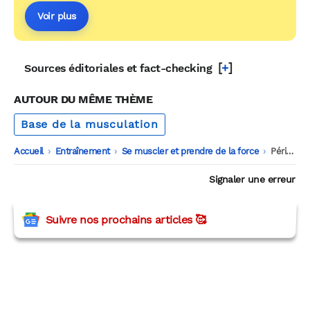
Voir plus
[
+
]
Sources éditoriales et fact-checking
AUTOUR DU MÊME THÈME
Base de la musculation
Accueil
-
Entraînement
-
Se muscler et prendre de la force
-
Périodisation en musculation : cette étude montre pourquoi les débutants stagnent après 6 semaines
Signaler une erreur
Suivre nos prochains articles 🥰