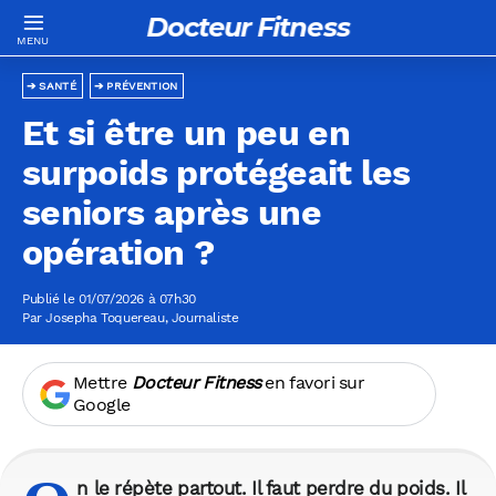
Docteur Fitness
SANTÉ
PRÉVENTION
Et si être un peu en
surpoids protégeait les
seniors après une
opération ?
Publié le 01/07/2026 à 07h30
Par
Josepha Toquereau
, Journaliste
Mettre
Docteur Fitness
en favori sur
Google
n le répète partout. Il faut perdre du poids. Il