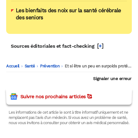
Les bienfaits des noix sur la santé cérébrale
des seniors
[
+
]
Sources éditoriales et fact-checking
Accueil
-
Santé
-
Prévention
-
Et si être un peu en surpoids protégeait les seniors après une opération ?
Signaler une erreur
Suivre nos prochains articles 🥰
Les informations de cet article le sont à titre informatif uniquement et ne
remplacent pas l'avis d'un médecin. Si vous avez un problème de santé,
nous vous invitons à consulter pour obtenir un avis médical personnalisé.