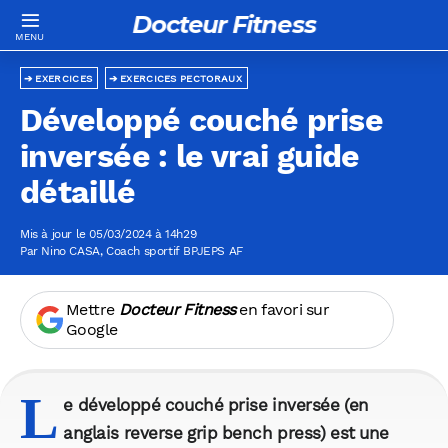
Docteur Fitness
EXERCICES
EXERCICES PECTORAUX
Développé couché prise
inversée : le vrai guide
détaillé
Mis à jour le 05/03/2024 à 14h29
Par
Nino CASA
, Coach sportif BPJEPS AF
Mettre
Docteur Fitness
en favori sur
Google
L
e
développé couché prise inversée
(en
anglais reverse grip bench press) est une