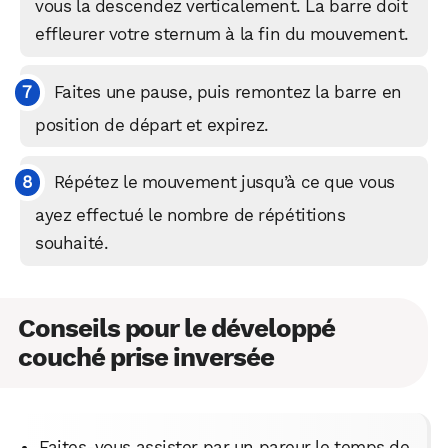
vous la descendez verticalement. La barre doit
effleurer votre sternum à la fin du mouvement.
WhatsApp
Telegram
Email
Faites une pause, puis remontez la barre en
Facebook
X
LinkedIn
position de départ et expirez.
Répétez le mouvement jusqu’à ce que vous
ayez effectué le nombre de répétitions
souhaité.
Conseils pour le développé
couché prise inversée
Faites-vous assister par un pareur le temps de