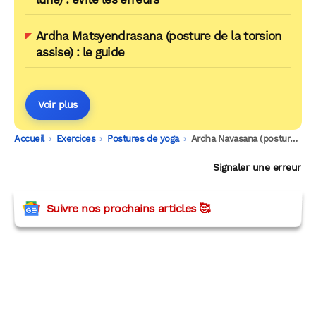
Ardha Matsyendrasana (posture de la torsion
assise) : le guide
Voir plus
Accueil
-
Exercices
-
Postures de yoga
-
Ardha Navasana (posture du demi-bateau)
Signaler une erreur
Suivre nos prochains articles 🥰