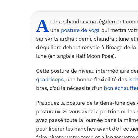
A
rdha Chandrasana, également connu
une
posture de yoga
qui mettra votr
sanskrits ardha : demi, chandra : lune et 
d’équilibre debout renvoie à l’image de l
lune (en anglais Half Moon Pose).
Cette posture de niveau intermédiaire d
quadriceps
, une bonne flexibilité des
isc
bras, d’où la nécessité d’un
bon échauff
Pratiquez la posture de la demi-lune des d
posturaux. Si vous avez la poitrine ou le
avez passé toute la journée dans la même 
pour libérer les hanches avant d’effectuer
faire pivoter votre torse et allonger votre