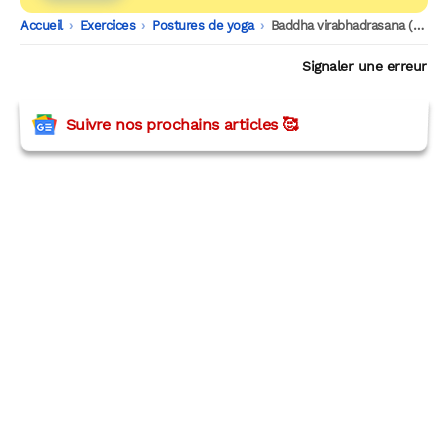
Accueil
-
Exercices
-
Postures de yoga
-
Baddha virabhadrasana (posture du guerrier humble)
Signaler une erreur
Suivre nos prochains articles 🥰