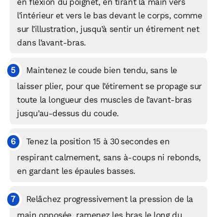
en flexion du poignet, en tirant la main vers
l’intérieur et vers le bas devant le corps, comme
sur l’illustration, jusqu’à sentir un étirement net
dans l’avant‑bras.​
Maintenez le coude bien tendu, sans le
laisser plier, pour que l’étirement se propage sur
toute la longueur des muscles de l’avant‑bras
jusqu’au-dessus du coude.
Tenez la position 15 à 30 secondes en
respirant calmement, sans à‑coups ni rebonds,
en gardant les épaules basses.​
Relâchez progressivement la pression de la
main opposée, ramenez les bras le long du
WhatsApp
Telegram
Email