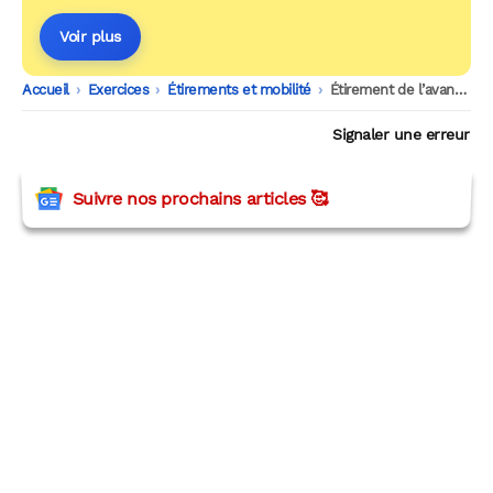
Voir plus
Accueil
-
Exercices
-
Étirements et mobilité
-
Étirement de l’avant-bras coude tendu
Signaler une erreur
Suivre nos prochains articles 🥰