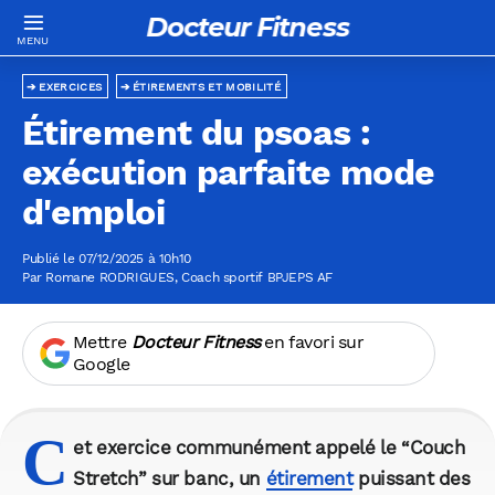
Docteur Fitness
EXERCICES
ÉTIREMENTS ET MOBILITÉ
Étirement du psoas :
exécution parfaite mode
d'emploi
Publié le 07/12/2025 à 10h10
Par
Romane RODRIGUES
, Coach sportif BPJEPS AF
Mettre
Docteur Fitness
en favori sur
Google
C
et exercice communément appelé le “Couch
Stretch” sur banc, un
étirement
puissant des