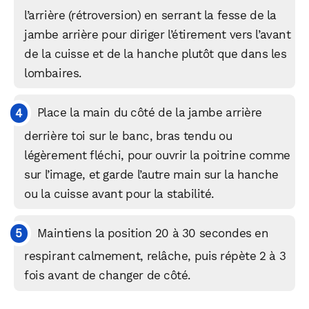
l’arrière (rétroversion) en serrant la fesse de la
jambe arrière pour diriger l’étirement vers l’avant
de la cuisse et de la hanche plutôt que dans les
lombaires.
Place la main du côté de la jambe arrière
derrière toi sur le banc, bras tendu ou
légèrement fléchi, pour ouvrir la poitrine comme
sur l’image, et garde l’autre main sur la hanche
ou la cuisse avant pour la stabilité.​​
WhatsApp
Telegram
Email
Maintiens la position 20 à 30 secondes en
respirant calmement, relâche, puis répète 2 à 3
fois avant de changer de côté.
Facebook
X
LinkedIn