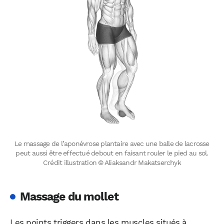
Le massage de l’aponévrose plantaire avec une balle de lacrosse
peut aussi être effectué debout en faisant rouler le pied au sol.
Crédit illustration © Aliaksandr Makatserchyk
WhatsApp
Telegram
Email
Massage du mollet
Facebook
X
LinkedIn
Les points triggers dans les muscles situés à