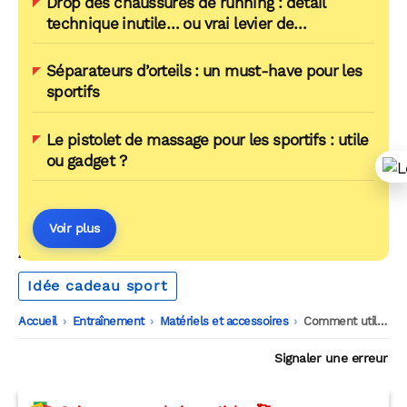
Drop des chaussures de running : détail
technique inutile… ou vrai levier de
performance ?
Séparateurs d’orteils : un must-have pour les
sportifs
Le pistolet de massage pour les sportifs : utile
ou gadget ?
Voir plus
AUTOUR DU MÊME THÈME
Idée cadeau sport
Accueil
-
Entraînement
-
Matériels et accessoires
-
Comment utiliser une balle de massage lacrosse ?
Signaler une erreur